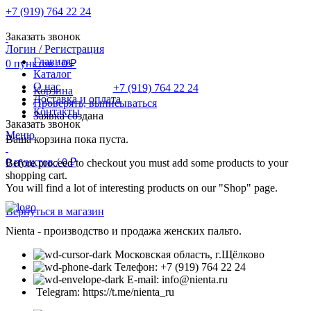
+7 (919) 764 22 24
Заказать звонок
Логин / Регистрация
Главная
0
пунктов
/
0
₽
Каталог
О нас
+7 (919) 764 22 24
Корзина
Доставка и оплата
Проверять, выписываться
Контакты
Заявка создана
Заказать звонок
Меню
Ваша корзина пока пуста.
0
пунктов
/
0
₽
Before proceed to checkout you must add some products to your
shopping cart.
You will find a lot of interesting products on our "Shop" page.
Вернуться в магазин
Nienta - производство и продажа женских пальто.
Московская область, г.Щёлково
Телефон: +7 (919) 764 22 24
E-mail: info@nienta.ru
Telegram: https://t.me/nienta_ru