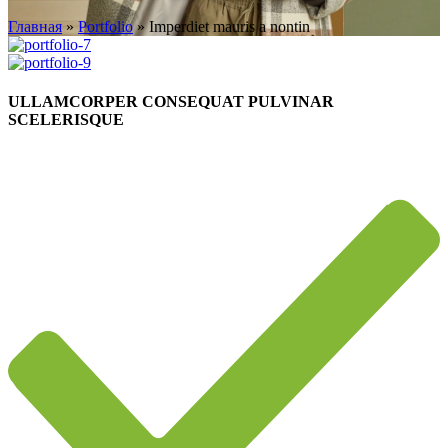
Главная
»
Portfolio
»
Imperdiet mauris a nontin
ULLAMCORPER CONSEQUAT PULVINAR
SCELERISQUE